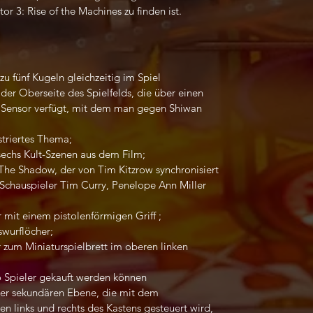
r 3: Rise of the Machines zu finden ist.
zu fünf Kugeln gleichzeitig im Spiel
f der Oberseite des Spielfelds, die über einen
 Sensor verfügt, mit dem man gegen Shiwan
striertes Thema;
sechs Kult-Szenen aus dem Film;
he Shadow, der von Tim Kitzrow synchronisiert
Schauspieler Tim Curry, Penelope Ann Miller
 mit einem pistolenförmigen Griff ;
swurflöcher;
r zum Miniaturspielbrett im oberen linken
ro Spieler gekauft werden können
er sekundären Ebene, die mit dem
en links und rechts des Kastens gesteuert wird,