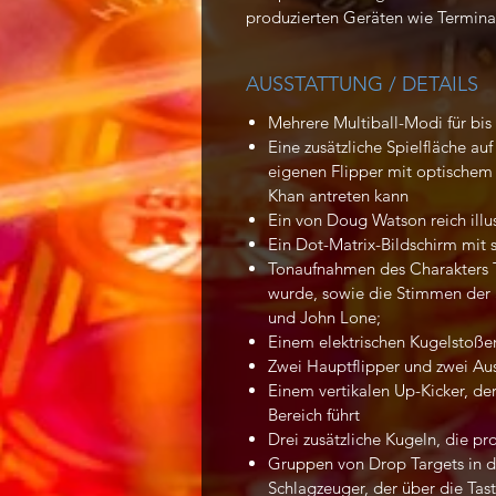
produzierten Geräten wie Terminato
AUSSTATTUNG / DETAILS
Mehrere Multiball-Modi für bis 
Eine zusätzliche Spielfläche au
eigenen Flipper mit optischem
Khan antreten kann
Ein von Doug Watson reich illu
Ein Dot-Matrix-Bildschirm mit 
Tonaufnahmen des Charakters T
wurde, sowie die Stimmen der 
und John Lone;
Einem elektrischen Kugelstoßer
Zwei Hauptflipper und zwei Au
Einem vertikalen Up-Kicker, de
Bereich führt
Drei zusätzliche Kugeln, die p
Gruppen von Drop Targets in d
Schlagzeuger, der über die Tast