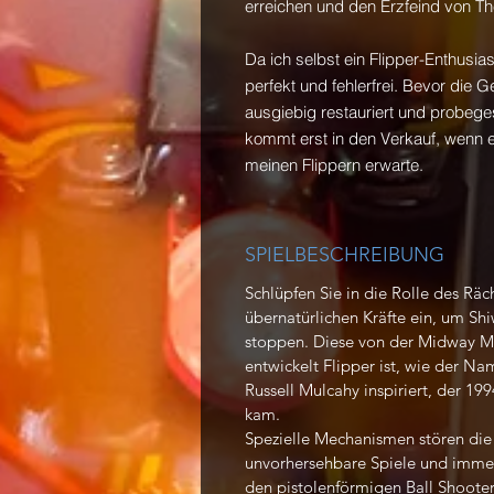
erreichen und den Erzfeind von 
Da ich selbst ein Flipper-Enthusia
perfekt und fehlerfrei. Bevor die
ausgiebig restauriert und probegesp
kommt erst in den Verkauf, wenn es
meinen Flippern erwarte.
SPIELBESCHREIBUNG
Schlüpfen Sie in die Rolle des Rä
übernatürlichen Kräfte ein, um Sh
stoppen. Diese von der Midway M
entwickelt Flipper ist, wie der 
Russell Mulcahy inspiriert, der 199
kam.
Spezielle Mechanismen stören die
unvorhersehbare Spiele und imme
den pistolenförmigen Ball Shooters