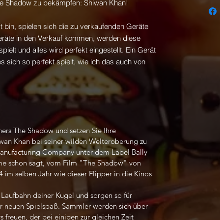
The Shadow zu bekämpfen: Shiwan Khan!
st bin, spielen sich die zu verkaufenden Geräte
 Geräte in den Verkauf kommen, werden diese
ielt und alles wird perfekt eingestellt. Ein Gerät
 sich so perfekt spielt, wie ich das auch von
chers The Shadow und setzen Sie Ihre
iwan Khan bei seiner wilden Welteroberung zu
anufacturing Company unter dem Label Bally
Name schon sagt, vom Film "The Shadow" von
4 im selben Jahr wie dieser Flipper in die Kinos
 Laufbahn deiner Kugel und sorgen so für
r neuen Spielspaß. Sammler werden sich über
 freuen, der bei einigen zur gleichen Zeit