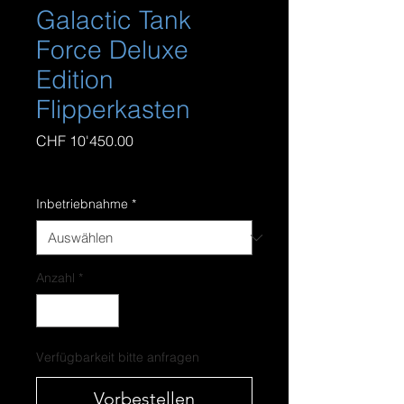
Galactic Tank
Force Deluxe
Edition
Flipperkasten
Preis
CHF 10'450.00
inkl. MwSt
|
zzgl. Versandkosten
Inbetriebnahme
*
Anzahl
*
Verfügbarkeit bitte anfragen
Vorbestellen