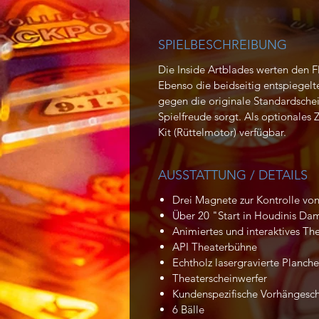
SPIELBESCHREIBUNG
Die Inside Artblades werten den Fl
Ebenso die beidseitig entspiegelt
gegen die originale Standardscheib
Spielfreude sorgt. Als optionales 
Kit (Rüttelmotor) verfügbar.
AUSSTATTUNG / DETAILS
Drei Magnete zur Kontrolle vo
Über 20 "Start in Houdinis Dam
Animiertes und interaktives The
API Theaterbühne
Echtholz lasergravierte Planche
Theaterscheinwerfer
Kundenspezifische Vorhängesch
6 Bälle