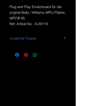
Plug and Play Ersatzboard für die
original Bally / Williams MPU Platine,
WPC® 95
Ref. Artikel No.: A-20119
mögliche Flipper:
Attack From Mars
Cactus Canyon
Champion Pub
Cirqus Voltaire
CongoJunk Yard
Medieval Madness
Monster Bash
NBA Fastbreak
No Good Gofers
Safe Cracker
Scared Stiff
Tales of the Arabian Nights