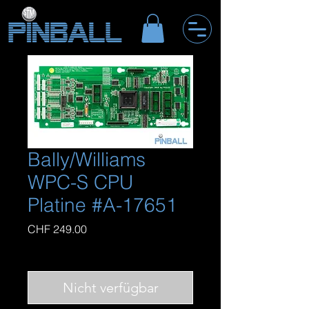
Bally/Williams
WPC-S CPU
Platine #A-17651
Preis
CHF 249.00
inkl. MwSt
|
zzgl. Versandkosten
Nicht verfügbar