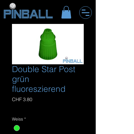
Double Star Post
grün
fluoreszierend
Preis
CHF 3.80
inkl. MwSt
|
zzgl. Versandkosten
Weiss
*